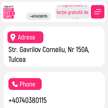
Programează o
lecție gratuită de
Contacte
+40740380115
probă!
Adresa
Str. Gavrilov Corneliu, Nr 150A,
Tulcea
Phone
+40740380115
Email
tulcea@impactacademiesro.com