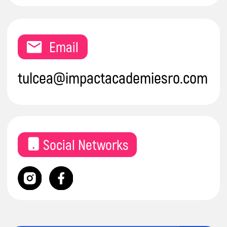
Social Networks
Aveți întrebări? Lăsați-ne
datele dvs. de contact, iar
managerul nostru vă va
contacta în cel mai scurt
timp posibil.