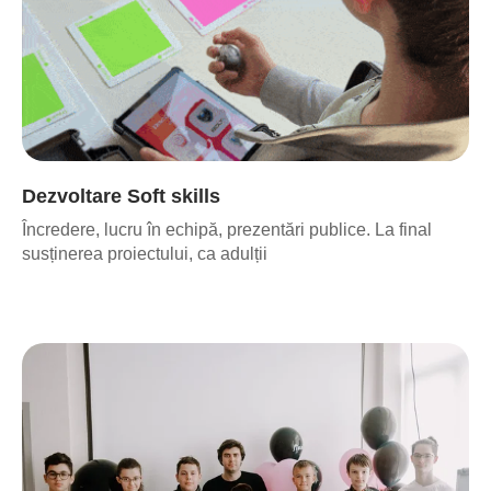
se înscriu în curs de fiecare dată
Dezvoltare Soft skills
Încredere, lucru în echipă, prezentări publice. La final
susținerea proiectului, ca adulții
rămân cu noi toată perioadă
Rezerva un loc în tabără