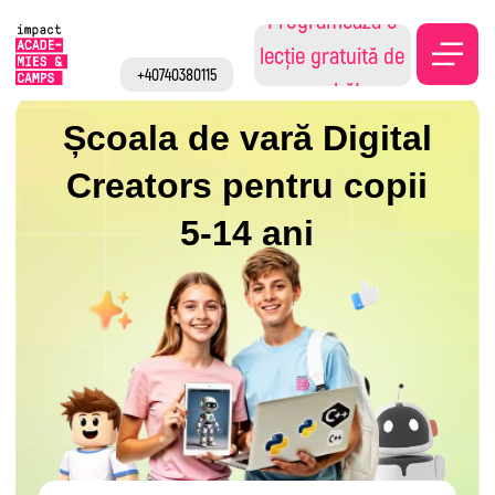
Programează o
lecție gratuită de
+40740380115
probă!
Școala de vară Digital
Creators pentru copii
5-14 ani
⭐ 5.0 Google Maps
Înscrie-te la cursul IT pentru copii
din Tulcea