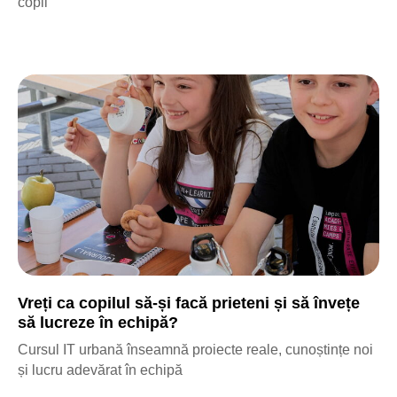
copil
Trimite o cerere
Vreți ca copilul să-și facă prieteni și să învețe
să lucreze în echipă?
Cursul IT urbană înseamnă proiecte reale, cunoștințe noi
și lucru adevărat în echipă