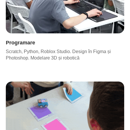
Ce cred copiii despre
curs?
|
Programare
Scratch, Python, Roblox Studio. Design în Figma și
Alisa (7 ani)
Photoshop. Modelare 3D și robotică
cer să fie înscriși pentru încă o tură