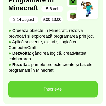
După curs, copilul
tău va primi un
certificat
Certificatul confirmă abilitățile dobândite și va
deveni primul document din portofoliul copilului
tău. Îl va ajuta la admiterea la colegiu sau
universitate, la căutarea primului loc de muncă
și la următorii pași în domeniul IT
Înscrie copilul la curs