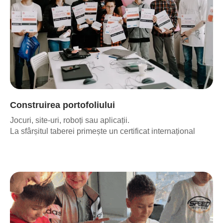
Construirea portofoliului
Jocuri, site-uri, roboți sau aplicații.
Programare în
La sfârșitul taberei primește un certificat internațional
Minecraft
5-8 ani
3-14 august
9:00-13:00
●
Creează obiecte în Minecraft, rezolvă
provocări și explorează programarea prin joc.
●
Aplică secvențe, cicluri și logică cu
ComputerCraft.
●
Dezvoltă
: gândirea logică, creativitatea,
colaborarea