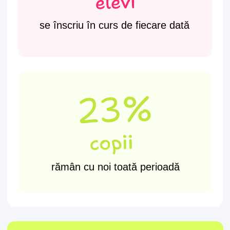
cu AI
●
Rezultat:
un desen animat, creat cu ajutorul AI
Înscrie-te