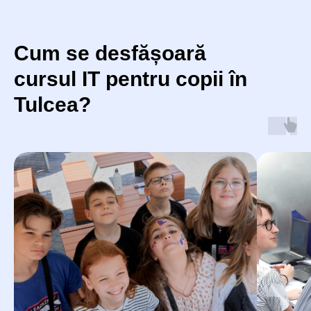
Cum se desfășoară
cursul IT pentru copii în
Primește o consultație
Tulcea?
gratuită
Îți vom alege programul de curs din
Tulcea care
să-i placă copilului tău
+40
Înscrie-te