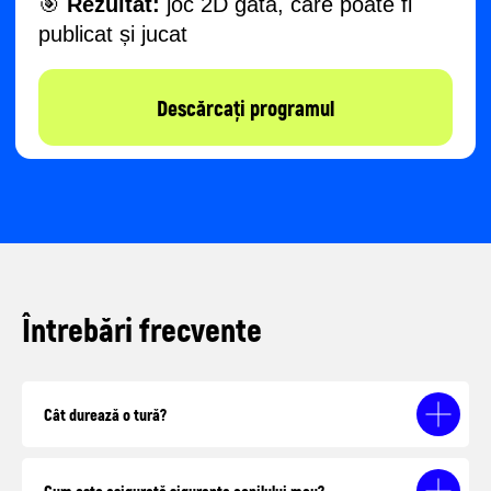
Întrebări frecvente
Cât durează o tură?
Cum este asigurată siguranța copilului meu?