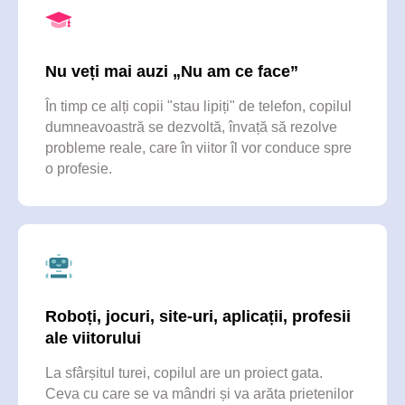
Nu veți mai auzi „Nu am ce face”
cer să fie înscriși pentru încă o tură
În timp ce alți copii "stau lipiți" de telefon, copilul
dumneavoastră se dezvoltă, învață să rezolve
probleme reale, care în viitor îl vor conduce spre
o profesie.
se înscriu în tabără în fiecare iunie
Roboți, jocuri, site-uri, aplicații, profesii
ale viitorului
La sfârșitul turei, copilul are un proiect gata.
Ceva cu care se va mândri și va arăta prietenilor