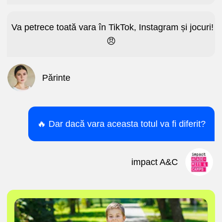
Copilul se trezește singur la 7 dimineața ca să
nu întârzie la tabără
Spune "Mamă/Tată, uite ce am făcut azi!"
în loc de "Mă plictisesc..."