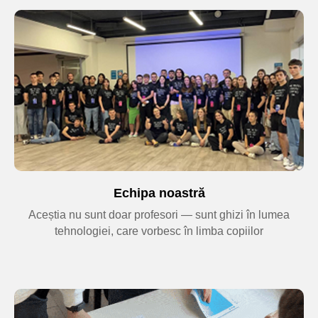
Tynker pentru copii
5-7 ani
14.07 - 18.07 | 9:00-13:00
✦ Copilul pășește în lumea programării cu
Tynker: creează jocuri, animații și conținut
interactiv, învățând prin joacă conceptele
de bază din informatică.
✅
Dezvoltă
: gândirea logică, creativitatea
digitală, încrederea în sine
🎓
Rezultat
: primele programe, animații și
o bază solidă în programare
Echipa noastră
Aceștia nu sunt doar profesori — sunt ghizi în lumea
Descărcați programul
tehnologiei, care vorbesc în limba copiilor
Creare de animații și
jocuri 2D