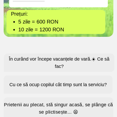
Prietenii au plecat, stă singur acasă, se plânge că
se plictisește... 😫
Va petrece toată vara în TikTok, Instagram și jocuri!
😠
Părinte
🔥 Dar dacă vara aceasta totul va fi diferit?
impact A&C