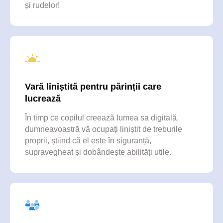
și rudelor!
rămân cu noi toată vară
Rezerva un loc în tabără
Vară liniștită pentru părinții care
lucrează
În timp ce copilul creează lumea sa digitală,
dumneavoastră vă ocupați liniștit de treburile
proprii, știind că el este în siguranță,
supravegheat și dobândește abilități utile.