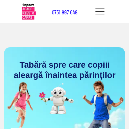
0751 897 648
Tabără spre care copiii
aleargă înaintea părinților
Tematici interesante
10 zile o tură
Înscrieți-vă la tabăra de vară
Vișeu de Sus