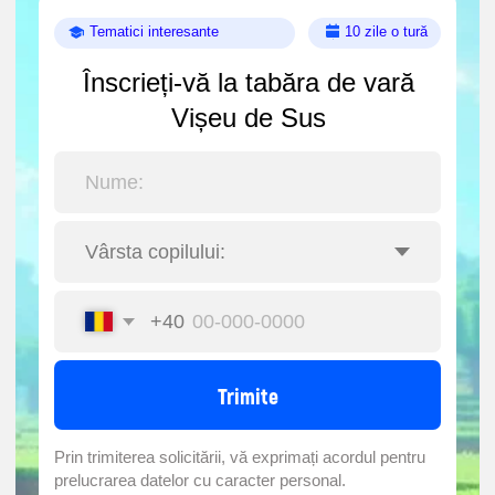
+40
Trimite
Prin trimiterea solicitării, vă exprimați acordul pentru
prelucrarea datelor
cu caracter personal.
Prețuri:
5 zile = 600 RON
10 zile = 1200 RON
În curând vor începe vacanțele de vară.☀️ Ce să
fac?
Cu ce să ocup copilul cât timp sunt la serviciu?