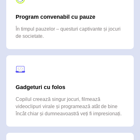
Program convenabil cu pauze
În timpul pauzelor – questuri captivante și jocuri
de societate.
Ce cred copiii despre
tabără?
Gadgeturi cu folos
Copilul creează singur jocuri, filmează
|
videoclipuri virale și programează atât de bine
încât chiar și dumneavoastră veți fi impresionați.
Alisa (7 ani)