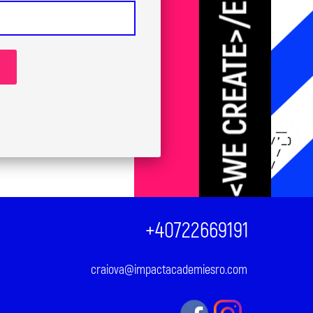
+40722669191
craiova@impactacademiesro.com