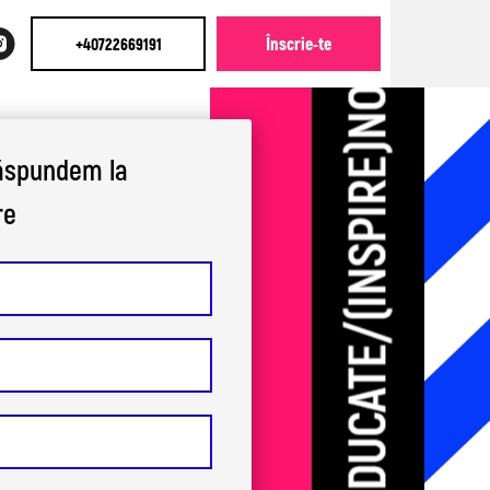
Înscrie-te
+40722669191
răspundem
la
re