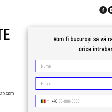
TE
Vom fi bucuroși
sa
vă 
orice
întreba
sro.com
+40