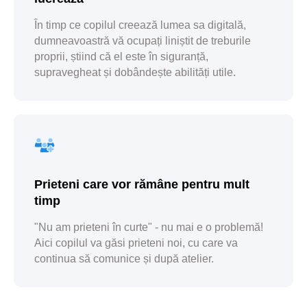
În timp ce copilul creează lumea sa digitală,
dumneavoastră vă ocupați liniștit de treburile
proprii, știind că el este în siguranță,
supravegheat și dobândește abilități utile.
cer să fie înscriși pentru încă o tură
Prieteni care vor rămâne pentru mult
timp
"Nu am prieteni în curte" - nu mai e o problemă!
se înscriu în atelier de fiecare dată
Aici copilul va găsi prieteni noi, cu care va
continua să comunice și după atelier.