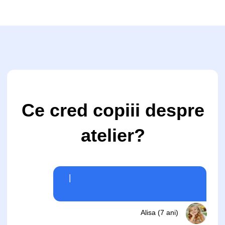
rămân cu noi toată perioadă
Rezerva un loc în tabără