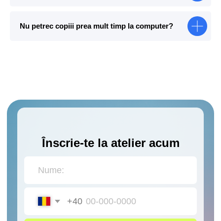
Nu petrec copiii prea mult timp la computer?
Milton Keynes
Milton Keynes
Tel: +44 7506977833
Tel: +44 7506977833