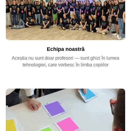
Programare în Lego
Echipa noastră
4-7 ani
Aceștia nu sunt doar profesori — sunt ghizi în lumea
6, 7, 8 aprilie | 09:00-13:00
tehnologiei, care vorbesc în limba copiilor
✦ Asamblează modele mobile: mașini,
animale, mecanisme. Configurează mișcarea,
pornește motoarele, vede cum prinde viață
construcția.
✅
Dezvoltă:
motricitatea fină, gândirea tehnică
🎓 Rezultat:
model LEGO asamblat și
funcțional
Înregistrează-te