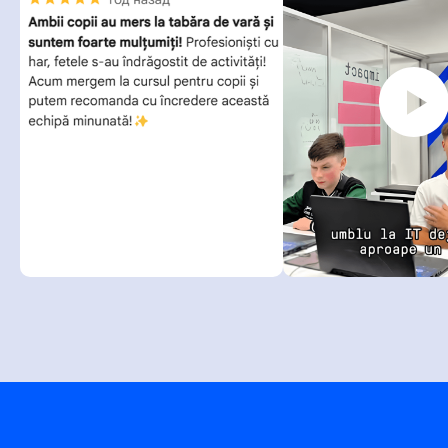
Soon...
...
....
Скачать программу