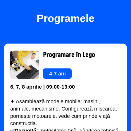
Înscrie-te la atelier acum
Programele
+40
Înscrie-te
Continuând, sunteți de acord cu Termenii și
condițiile noastre și cu Politica de
confidențialitate. Sunteți de acord să primiți
comunicări de marketing și detalii despre
program de la Impact A&C prin e-mail, SMS
și WhatsApp.