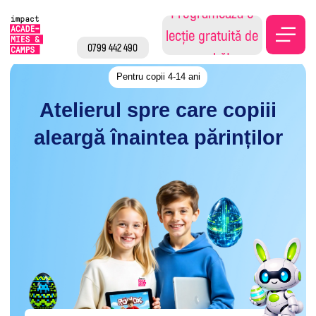
Programează o
lecție gratuită de
0799 442 490
probă!
Pentru copii 4-14 ani
Atelierul spre care copiii
aleargă înaintea părinților
⭐ 5.0 Google Maps
🎓 Grupe în limba română
Înscrie-te la atelier acum