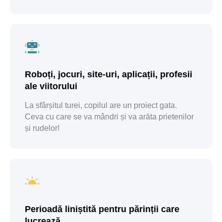
Roboți, jocuri, site-uri, aplicații, profesii
ale viitorului
La sfârșitul turei, copilul are un proiect gata.
Ceva cu care se va mândri și va arăta prietenilor
și rudelor!
Ce cred copiii despre
atelier?
|
Perioadă liniștită pentru părinții care
Alisa (7 ani)
lucrează