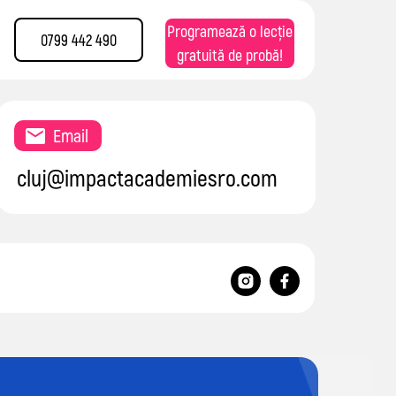
Programează o lecție
0799 442 490
gratuită de probă!
Email
cluj@impactacademiesro.com