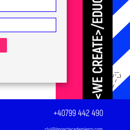
+40799 442 490
cluj@impactacademiesro.com