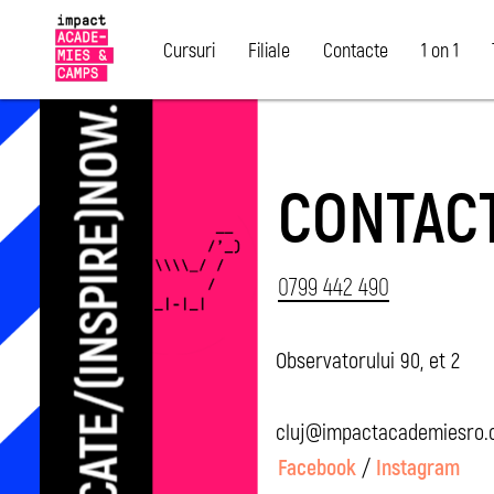
Cursuri
Filiale
Contacte
1 on 1
CONTAC
0799 442 490
Observatorului 90, et 2
cluj@impactacademiesro
Facebook
/
Instagram