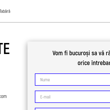
Tabără
TE
Vom fi bucuroși
sa
vă 
orice
întreba
.com