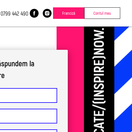
0799 442 490
Franciză
Contul meu
răspundem
la
re