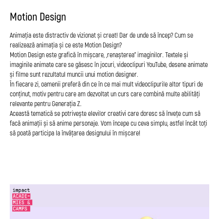
Motion Design
Animația este distractiv de vizionat și creat! Dar de unde să încep? Cum se
realizează animația și ce este Motion Design?
Motion Design este grafică în mișcare, „renașterea” imaginilor. Textele și
imaginile animate care se găsesc în jocuri, videoclipuri YouTube, desene animate
și filme sunt rezultatul muncii unui motion designer.
În fiecare zi, oamenii preferă din ce în ce mai mult videoclipurile altor tipuri de
conținut, motiv pentru care am dezvoltat un curs care combină multe abilități
relevante pentru Generația Z.
Această tematică se potrivește elevilor creativi care doresc să învețe cum să
facă animații și să anime personaje. Vom începe cu ceva simplu, astfel încât toți
să poată participa la învățarea designului în mișcare!