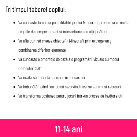
În timpul taberei copilul:
Va cunoaște lumea și posibilitățile jocului Minecraft, precum și va învăța
regulile de comportament și interacțiunea cu alți jucători
Va afla cum să creeze obiecte în Minecraft prin extragerea și
combinarea diferitor elemente
Va cunoaște elementele de bază ale programării vizuale cu modul
ComputerCraft
Va învăța să împartă sarcinile în subsarcini
Va îmbunătăți gândirea logică rezolvând diverse sarcini și rebusuri
Va transforma pasiunea pentru jocuri într-un proces de învățare util
11-14 ani