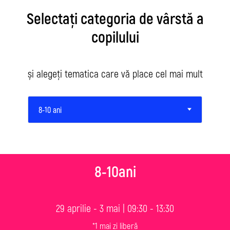
Selectați categoria de vârstă a
copilului
și alegeți tematica care vă place cel mai mult
8-10ani
29 aprilie - 3 mai | 09:30 - 13:30
*1 mai zi liberă