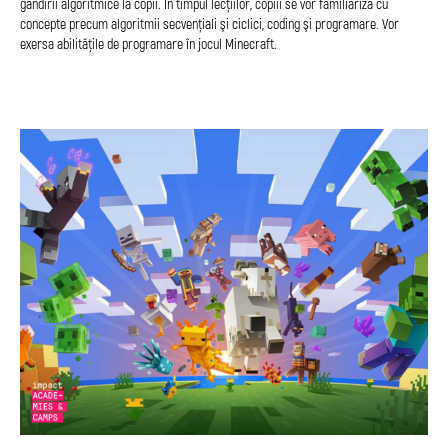
gândirii algoritmice la copii. În timpul lecțiilor, copiii se vor familiariza cu
concepte precum algoritmii secvenţiali şi ciclici, coding şi programare. Vor
exersa abilitățile de programare în jocul Minecraft.