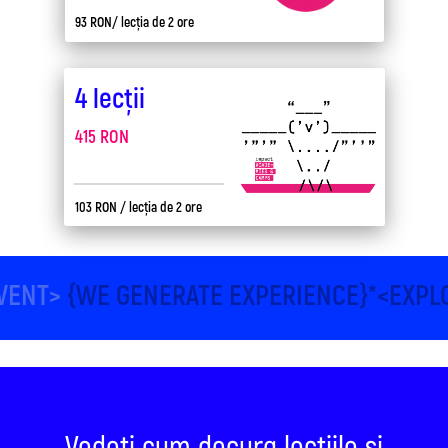
93 RON/
lecția de 2 ore
4 lecții
415 RON
103 RON
/ lecția de 2 ore
NVENT>
{WE GENERATE EXPERIENCE}*<EXP
Vedeți cum decurg lecțiile și