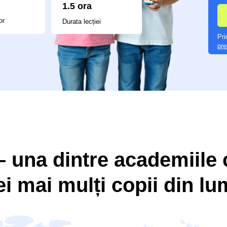
Prin trimiterea solicit
prelucrarea datelor
cu 
una dintre academiile c
ei mai mulți copii din l