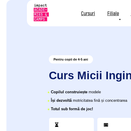
Cursuri
Filiale
Pentru copii de 4-5 ani
Curs Micii Ingineri
●
Copilul construiește
modele
●
Își dezvoltă
motricitatea fină și concentrarea
●
Totul sub formă de joc!
📅
⏳
O dată pe
9 luni
săptămână
Programul lecțiilor
Durata cursului