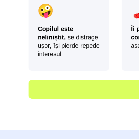
Copilul este
Îi
neliniștit,
se distrage
co
ușor, își pierde repede
as
interesul