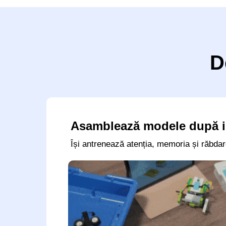
D
Asamblează modele după 
Își antrenează atenția, memoria și răbdar