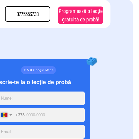
Programează o lecție
0775353738
gratuită de probă!
 Google Maps
 lecție de probă
scrie-te