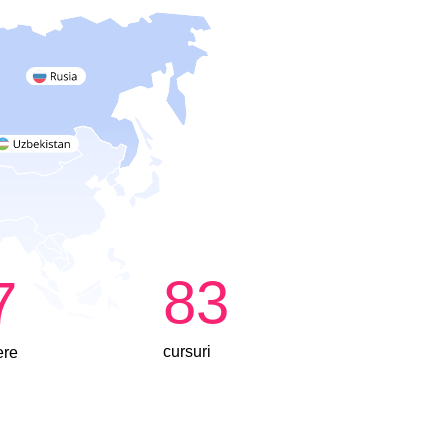
83
7
cursuri
ere