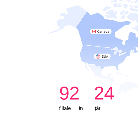
92
24
filiale
în
țări