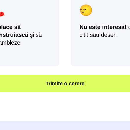
 place să
Nu este interesat
nstruiască
și să
citit sau desen
ambleze
Trimite o cerere