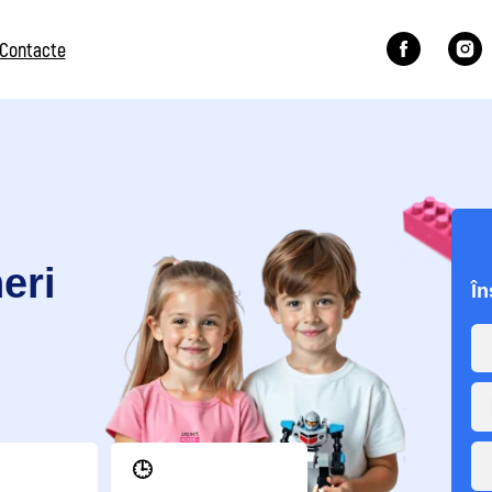
Contacte
⭐ 5.0
Înscrie-te la o
+373
🕒
1.5 ora
În
Durata lecției