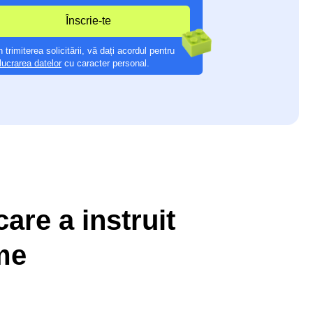
ării, vă dați acordul pentru
caracter personal.
are a instruit
ume