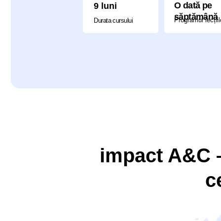
impact A&C – 
c