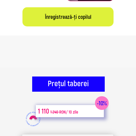
Înregistrează-ți copilul
Prețul taberei
-10%
1 110
1 240
RON/ 10 zile