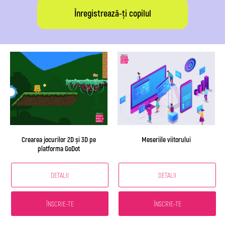
Înregistrează-ți copilul
Crearea jocurilor 2D și 3D pe
Meseriile viitorului
platforma GoDot
DETALII
DETALII
ÎNSCRIE-TE
ÎNSCRIE-TE