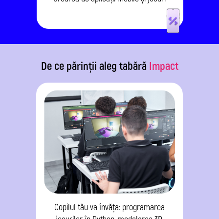
De ce părinții aleg tabără
Impact
Copilul tău va învăța: programarea