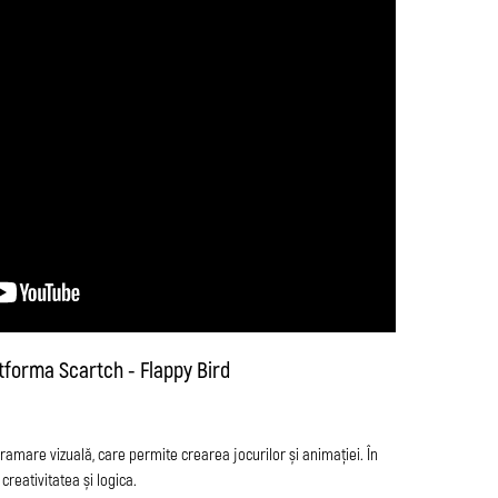
atforma Scartch - Flappy Bird
amare vizuală, care permite crearea jocurilor și animației. În
 creativitatea și logica.