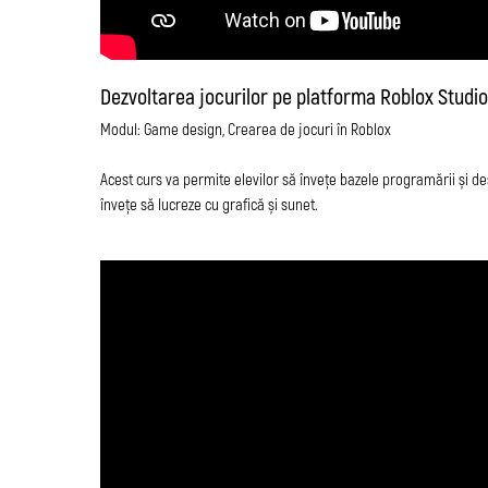
Dezvoltarea jocurilor pe platforma Roblox Studio
Modul: Game design, Crearea de jocuri în Roblox
Acest curs va permite elevilor să învețe bazele programării și de
învețe să lucreze cu grafică și sunet.