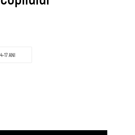
14-17 ANI