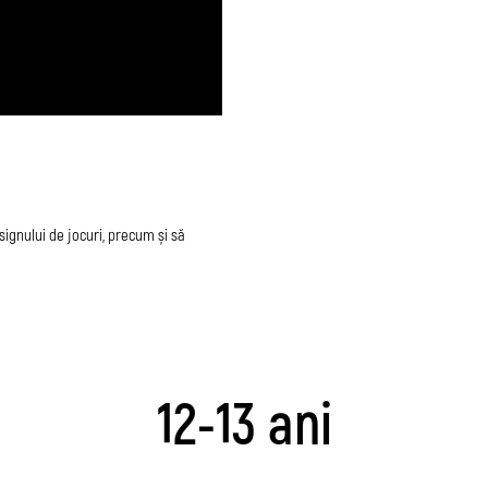
signului de jocuri, precum și să
12-13 ani