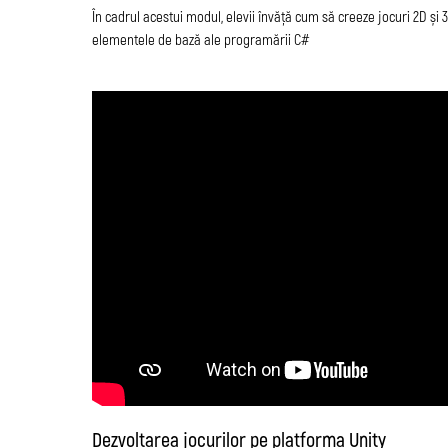
În cadrul acestui modul, elevii învăță cum să creeze jocuri 2D și 
elementele de bază ale programării C#
Dezvoltarea jocurilor pe platforma Unity