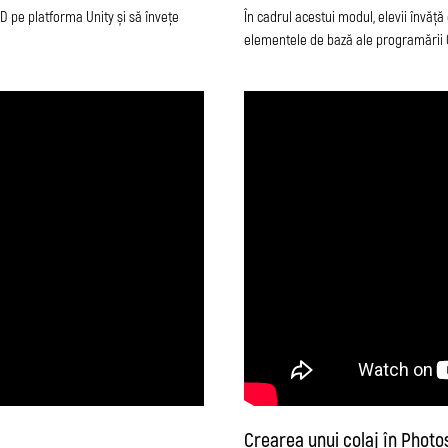
3D pe platforma Unity și să învețe
În cadrul acestui modul, elevii învăță
elementele de bază ale programării
Crearea unui colaj în Phot