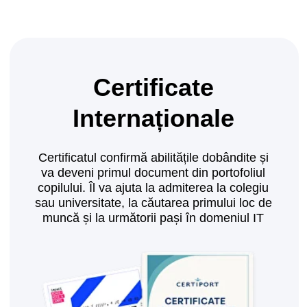
Înscrie-te
Modulul 4. Proiect final
●
Își realizează propria construcție, primește o
fotografie, un videoclip și un mic cadou de la
profesor
●
Creează primul său proiect și îl prezintă în
fața clasei
Înscrie-te