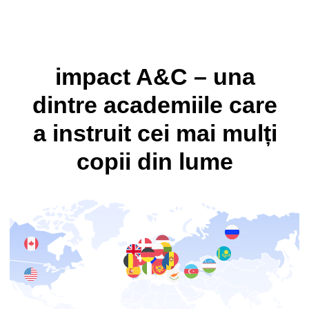
filiale
în
țări
de tabere
100 000
83
copii
cursuri
De ce Micii Ingineri?
Asamblează modele după imagine
Își antrenează atenția, memoria și răbdarea.