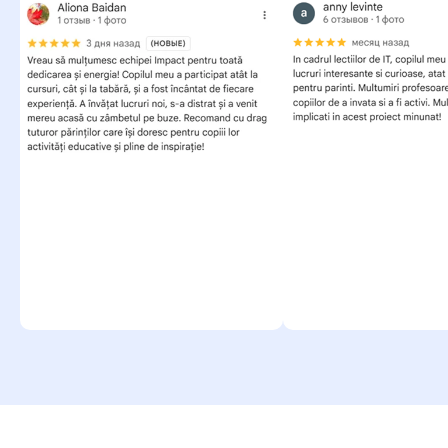
Vino la o lecție de probă!
Antrenăm motricitatea fină
Învățăm să gândim și să lucrăm pas cu pas
Totulul prin joc — fără telefoane și
mofturi
Pregătim mâna pentru scris
+40
Programare pentru o lecție de probă
Prin trimiterea solicitării, vă dați acordul pentru
prelucrarea datelor
cu caracter personal.