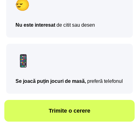
Modulul 2. Mișcare
și logică
●
Începe să inventeze și să construiască
singur
Nu este interesat
de citit sau desen
●
Înțelege ce se mișcă, ce este susținut, cum
să lege piesele ca să funcționeze
●
Creează modele cu piese mobile: roți,
pârghii, conexiuni
Înscrie-te
Se joacă puțin jocuri de masă,
preferă telefonul
Modulul 3. Creativitate
și lucru în echipă
●
Inventează propria construcție: casă, pod,
mașină
●
Lucrează în grup — împarte piesele, explică
ce face
●
Învață să se înțeleagă cu ceilalți și să fie
mândru de munca sa