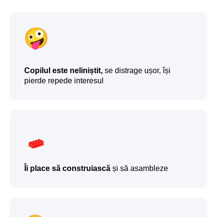
Programa cursului
Copilul este neliniștit,
se distrage ușor, își
pierde repede interesul
Modulul 1. Primii
pași în construcție
●
Copilul asamblează modele simple după
imagine
●
Învață să recunoască forme și culori și să
urmeze pașii
●
Își dezvoltă motricitatea fină, atenția și
răbdarea
Îi place să construiască
și să asambleze
Înscrie-te