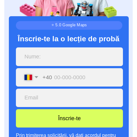
+40
Înscrie-te
Prin trimiterea solicitării, vă dați acordul pentru
prelucrarea datelor cu caracter personal.
⏳
📅
9 luni
O dată pe
săptămână
Durata
Programul lecțiilor
cursului
🕒
📚
1 ore
Până la 7 copii
Durata