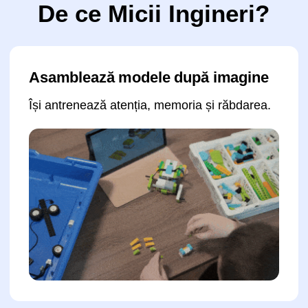
Construiește structuri cu piese
mobile
Își dezvoltă degetele și coordonarea, își
pregătește mâna pentru scris.
Participă în grupuri de 7 copii
Profesorul reușește să ajute pe fiecare,
nimeni nu rămâne fără atenție.