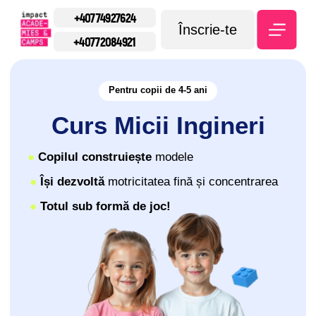
+40774927624
Înscrie-te
+40772084921
Pentru copii de 4-5 ani
Curs Micii Ingineri
●
Copilul construiește
modele
●
Își dezvoltă
motricitatea fină și concentrarea
●
Totul sub formă de joc!
⭐ 5.0 Google Maps
Înscrie-te la o lecție de probă