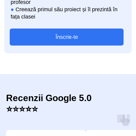
Recenzii
Google 5.0
Vrei ca micuțul tău să își
⭐⭐⭐⭐⭐
dezvolte motricitatea,
atenția și încrederea în
sine?