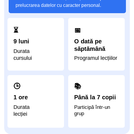
Participă într-un
grup
lecției
impact A&C – una
dintre academiile care
a instruit cei mai mulți
copii din lume
92
24
67